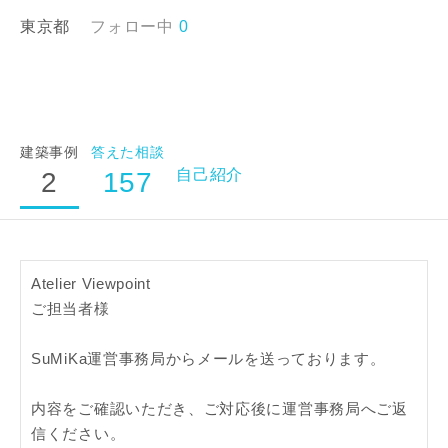
町名
東京都
フォロー中
0
番地、建物名
建築事例
答えた相談
自己紹介
2
157
建築予定地
Atelier Viewpoint

閉じる
閉じる
専門家の都合により、資料の送付が遅くなったり、送付
ご担当者様

できない場合があります。あらかじめご了承ください。
SuMiKa運営事務局からメールを送っております。

希望の予算
閉じる
内容をご確認いただき、ご対応後に運営事務局へご返
万円〜
万円
信ください。
