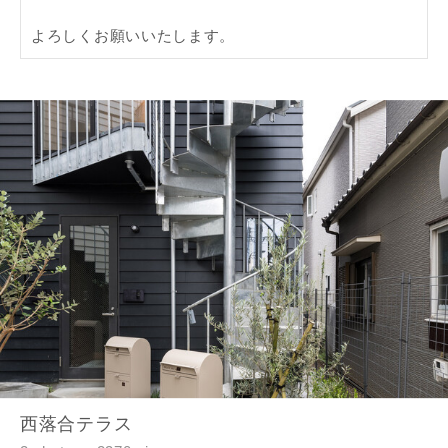
完成希望時期
同居する家族構成
資料請求にあたっての注意事項
当社は，当社の
プライバシーポリシー
に則って，いただい
た情報を利用します。
当社はお客様からいただいた個人情報を，お客様が指定され
西落合テラス
た専門家へ提供すること、または当社サービスのご案内のた