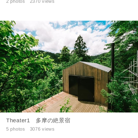
2 photos
2370 views
めに利用します。
当社は、本サービス又は利用契約に関し，お客様に発生した
損害について、債務不履行責任、不法行為責任、その他の法
律上の請求原因の如何を問わず賠償の責任を負わないものと
します。
当社は、お客様が本サービスを利用することにより第三者と
の間で生じた紛争等について一切責任を負わないものとしま
す。
入力内容を送信する
キャンセル
Theater1 多摩の絶景宿
5 photos
3076 views