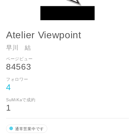
メールアドレス
Atelier Viewpoint
ご住所
早川 結
郵便番号
ページビュー
84563
-
フォロワー
都道府県
4
SuMiKaで成約
1
市区町村
通常営業中です