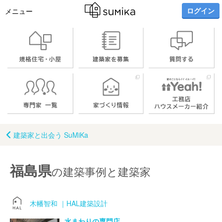
ログイン
メニュー
建築家と出会う SuMiKa
福島県
の建築事例と建築家
木幡智和 ｜HAL建築設計
水まわりの専門店