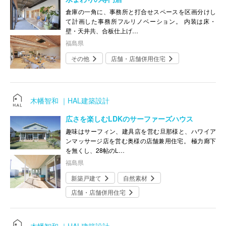
倉庫の一角に、事務所と打合せスペースを区画分けし
て計画した事務所フルリノベーション。 内装は床・
壁・天井共、合板仕上げ…
福島県
その他
店舗・店舗併用住宅
木幡智和 ｜HAL建築設計
広さを楽しむLDKのサーファーズハウス
趣味はサーフィン、建具店を営む旦那様と、ハワイア
ンマッサージ店を営む奥様の店舗兼用住宅。 極力廊下
を無くし、28帖のL…
福島県
新築戸建て
自然素材
店舗・店舗併用住宅
木幡智和 ｜HAL建築設計