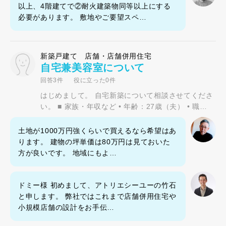
以上、4階建てで②耐火建築物同等以上にする
必要があります。 敷地やご要望スペ…
新築戸建て 店舗・店舗併用住宅
自宅兼美容室について
回答3件
役に立った0件
はじめまして。 自宅新築について相談させてくださ
い。 ■ 家族・年収など • 年齢：27歳（夫） • 職…
土地が1000万円強くらいで買えるなら希望はあ
ります。 建物の坪単価は80万円は見ておいた
方が良いです。 地域にもよ…
ドミー様 初めまして、アトリエシーユーの竹石
と申します。 弊社ではこれまで店舗併用住宅や
小規模店舗の設計をお手伝…