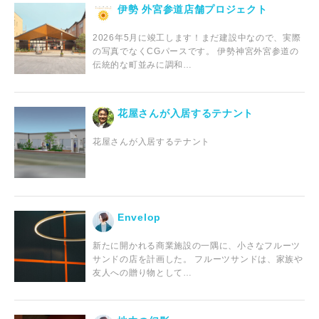
伊勢 外宮参道店舗プロジェクト
2026年5月に竣工します！まだ建設中なので、実際
の写真でなくCGパースです。 伊勢神宮外宮参道の
伝統的な町並みに調和…
花屋さんが入居するテナント
花屋さんが入居するテナント
Envelop
新たに開かれる商業施設の一隅に、小さなフルーツ
サンドの店を計画した。 フルーツサンドは、家族や
友人への贈り物として…