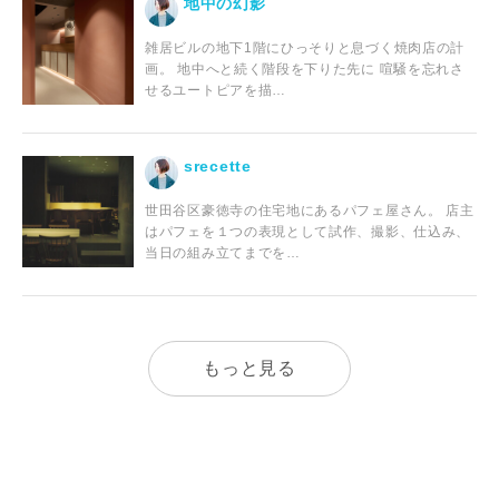
地中の幻影
雑居ビルの地下1階にひっそりと息づく焼肉店の計
画。 地中へと続く階段を下りた先に 喧騒を忘れさ
せるユートピアを描…
srecette
世田谷区豪徳寺の住宅地にあるパフェ屋さん。 店主
はパフェを１つの表現として試作、撮影、仕込み、
当日の組み立てまでを…
もっと見る