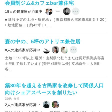
会員制ジム&カフェbar兼住宅
15人の建築家が応募中
■ 建設予定の土地 • 所在地： [ 東京都東久留米市幸町3-7-20 ]
• 敷地面積： [ 約42坪 ] • …
森の中の、5坪のアトリエ兼住居
8人の建築家が応募中
土地：150坪以上 場所：山梨県北杜市または長野県諏訪郡富
士見町で探しています(管理別荘地以外) 立地条件：大泉町
谷…
築80年を超える古民家を改修して関係人口
向けシェアスペースを創りたい
30代
女性
2人の建築家が応募中