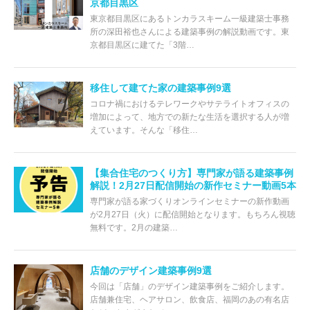
京都目黒区
東京都目黒区にあるトンカラスキーム一級建築士事務
所の深田裕也さんによる建築事例の解説動画です。東
京都目黒区に建てた「3階…
移住して建てた家の建築事例9選
コロナ禍におけるテレワークやサテライトオフィスの
増加によって、地方での新たな生活を選択する人が増
えています。そんな「移住…
【集合住宅のつくり方】専門家が語る建築事例
解説！2月27日配信開始の新作セミナー動画5本
専門家が語る家づくりオンラインセミナーの新作動画
が2月27日（火）に配信開始となります。もちろん視聴
無料です。2月の建築…
店舗のデザイン建築事例9選
今回は「店舗」のデザイン建築事例をご紹介します。
店舗兼住宅、ヘアサロン、飲食店、福岡のあの有名店