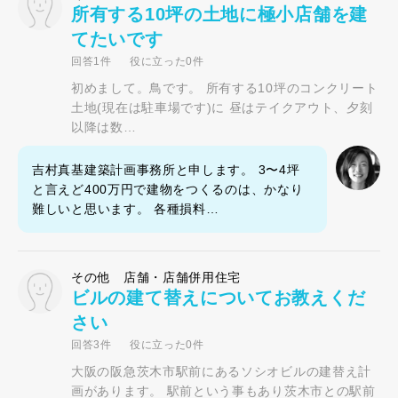
所有する10坪の土地に極小店舗を建
てたいです
回答1件
役に立った0件
初めまして。鳥です。 所有する10坪のコンクリート
土地(現在は駐車場です)に 昼はテイクアウト、夕刻
以降は数…
吉村真基建築計画事務所と申します。 3〜4坪
と言えど400万円で建物をつくるのは、かなり
難しいと思います。 各種損料…
その他 店舗・店舗併用住宅
ビルの建て替えについてお教えくだ
さい
回答3件
役に立った0件
大阪の阪急茨木市駅前にあるソシオビルの建替え計
画があります。 駅前という事もあり茨木市との駅前