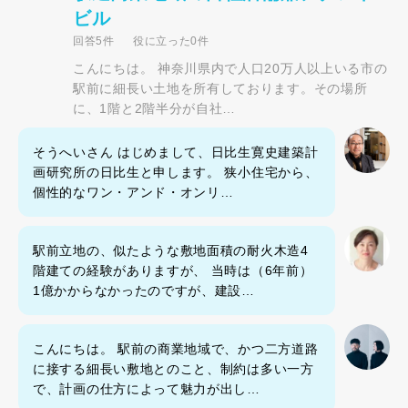
ビル
回答5件
役に立った0件
こんにちは。 神奈川県内で人口20万人以上いる市の
駅前に細長い土地を所有しております。その場所
に、1階と2階半分が自社…
そうへいさん はじめまして、日比生寛史建築計
画研究所の日比生と申します。 狭小住宅から、
個性的なワン・アンド・オンリ…
駅前立地の、似たような敷地面積の耐火木造4
階建ての経験がありますが、 当時は（6年前）
1億かからなかったのですが、建設…
こんにちは。 駅前の商業地域で、かつ二方道路
に接する細長い敷地とのこと、制約は多い一方
で、計画の仕方によって魅力が出し…