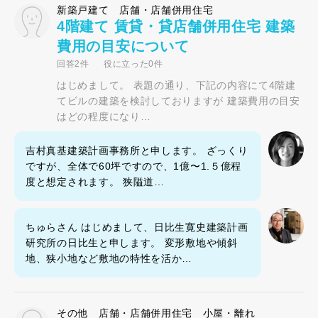
新築戸建て 店舗・店舗併用住宅
4階建て 賃貸・貸店舗併用住宅 建築
費用の目安について
回答2件
役に立った0件
はじめまして。 表題の通り、下記の内容にて4階建
てビルの建築を検討しておりますが 建築費用の目安
はどの程度になり…
吉村真基建築計画事務所と申します。 ざっくり
ですが、全体で60坪ですので、1億〜1.５億程
度と想定されます。 狭隘道…
ちゅらさん はじめまして、日比生寛史建築計画
研究所の日比生と申します。 変形敷地や傾斜
地、狭小地など敷地の特性を活か…
その他 店舗・店舗併用住宅 小屋・離れ