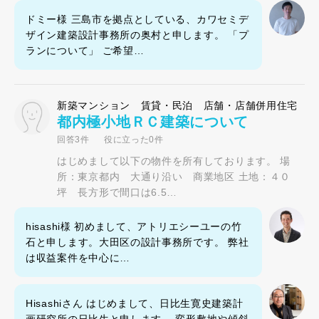
ドミー様 三島市を拠点としている、カワセミデ
ザイン建築設計事務所の奥村と申します。 「プ
ランについて」 ご希望…
新築マンション 賃貸・民泊 店舗・店舗併用住宅
都内極小地ＲＣ建築について
回答3件
役に立った0件
はじめまして以下の物件を所有しております。 場
所：東京都内 大通り沿い 商業地区 土地：４０
坪 長方形で間口は6.5…
hisashi様 初めまして、アトリエシーユーの竹
石と申します。大田区の設計事務所です。 弊社
は収益案件を中心に…
Hisashiさん はじめまして、日比生寛史建築計
画研究所の日比生と申します。 変形敷地や傾斜