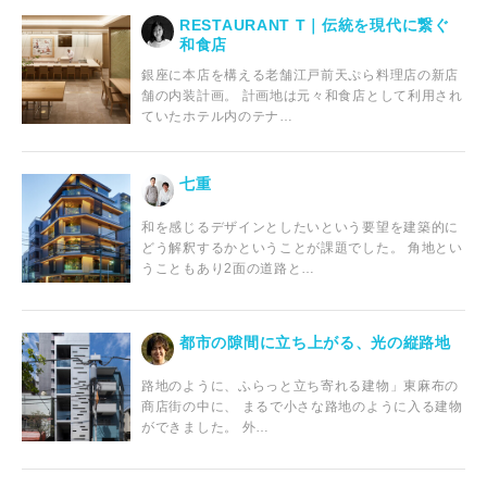
RESTAURANT T｜伝統を現代に繋ぐ
和食店
銀座に本店を構える老舗江戸前天ぷら料理店の新店
舗の内装計画。 計画地は元々和食店として利用され
ていたホテル内のテナ…
七重
和を感じるデザインとしたいという要望を建築的に
どう解釈するかということが課題でした。 角地とい
うこともあり2面の道路と…
都市の隙間に立ち上がる、光の縦路地
路地のように、ふらっと立ち寄れる建物」東麻布の
商店街の中に、 まるで小さな路地のように入る建物
ができました。 外…