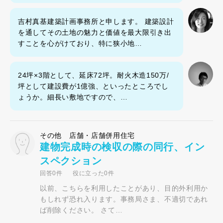
吉村真基建築計画事務所と申します。 建築設計
を通してその土地の魅力と価値を最大限引き出
すことを心がけており、特に狭小地…
24坪×3階として、延床72坪。耐火木造150万/
坪として建設費が1億強、といったところでし
ょうか。細長い敷地ですので、…
その他 店舗・店舗併用住宅
建物完成時の検収の際の同行、イン
スペクション
回答0件
役に立った0件
以前、こちらを利用したことがあり、目的外利用か
もしれず恐れ入ります。事務局さま、不適切であれ
ば削除ください。 さて…