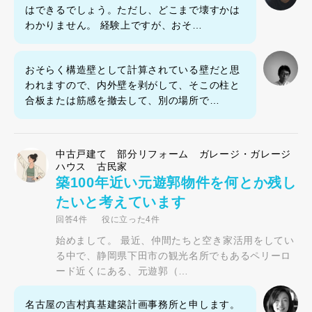
はできるでしょう。ただし、どこまで壊すかは
わかりません。 経験上ですが、おそ…
おそらく構造壁として計算されている壁だと思
われますので、内外壁を剥がして、そこの柱と
合板または筋感を撤去して、別の場所で…
中古戸建て 部分リフォーム ガレージ・ガレージ
ハウス 古民家
築100年近い元遊郭物件を何とか残し
たいと考えています
回答4件
役に立った4件
始めまして。 最近、仲間たちと空き家活用をしてい
る中で、静岡県下田市の観光名所でもあるペリーロ
ード近くにある、元遊郭（…
名古屋の吉村真基建築計画事務所と申します。