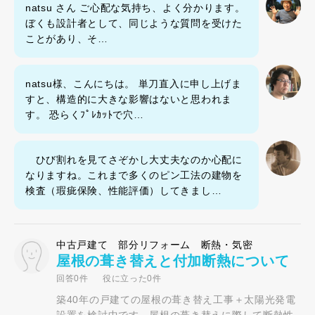
natsu さん ご心配な気持ち、よく分かります。
ぼくも設計者として、同じような質問を受けた
ことがあり、そ…
natsu様、こんにちは。 単刀直入に申し上げま
すと、構造的に大きな影響はないと思われま
す。 恐らくﾌﾟﾚｶｯﾄで穴…
ひび割れを見てさぞかし大丈夫なのか心配に
なりますね。これまで多くのピン工法の建物を
検査（瑕疵保険、性能評価）してきまし…
中古戸建て 部分リフォーム 断熱・気密
屋根の葺き替えと付加断熱について
回答0件
役に立った0件
築40年の戸建ての屋根の葺き替え工事＋太陽光発電