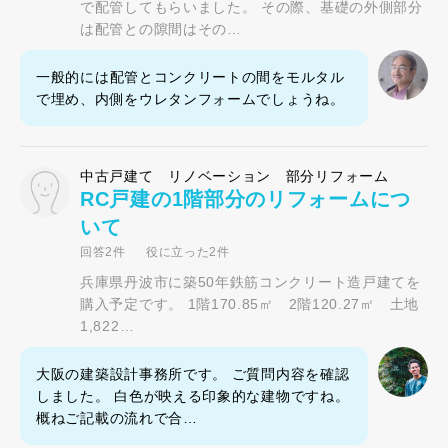
で配管してもらいました。 その際、基礎の外側部分
は配管との隙間はその…
一般的には配管とコンクリートの間をモルタル
で埋め、内側をウレタンフォームでしょうね。
中古戸建て リノベーション 部分リフォーム
RC戸建の1階部分のリフォームにつ
いて
回答2件
役に立った2件
兵庫県丹波市に築50年鉄筋コンクリート造戸建てを
購入予定です。 1階170.85㎡ 2階120.27㎡ 土地
1,822…
大阪の建築設計事務所です。 ご質問内容を確認
しました。 白色が映える印象的な建物ですね。
概ねご記載の流れで合…