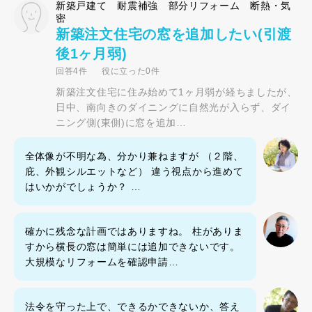
新築戸建て 耐震補強 部分リフォーム 断熱・気
密
新築注文住宅の窓を追加したい(引渡
後1ヶ月弱)
回答4件
役に立った0件
新築注文住宅に住み始めて1ヶ月弱が経ちましたが、
日中、南向きのダイニングに自然光が入らず、ダイ
ニング側(東側)に窓を追加…
全体像が不明な為、分かり兼ねますが （２階、
庇、外観シルエットなど） 違う視点から進めて
はいかがでしょうか？ …
確かに残念な計画ではありますね。 柱がありま
すから横長の窓は簡単には追加できないです。
大規模なリフォームを確認申請…
法令を守った上で、できるかできないか、答え