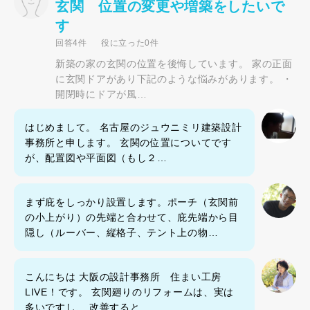
玄関 位置の変更や増築をしたいで
す
回答4件
役に立った0件
新築の家の玄関の位置を後悔しています。 家の正面
に玄関ドアがあり下記のような悩みがあります。 ・
開閉時にドアが風…
はじめまして。 名古屋のジュウニミリ建築設計
事務所と申します。 玄関の位置についてです
が、配置図や平面図（もし２…
まず庇をしっかり設置します。ポーチ（玄関前
の小上がり）の先端と合わせて、庇先端から目
隠し（ルーバー、縦格子、テント上の物…
こんにちは 大阪の設計事務所 住まい工房
LIVE！です。 玄関廻りのリフォームは、実は
多いですし、 改善すると…