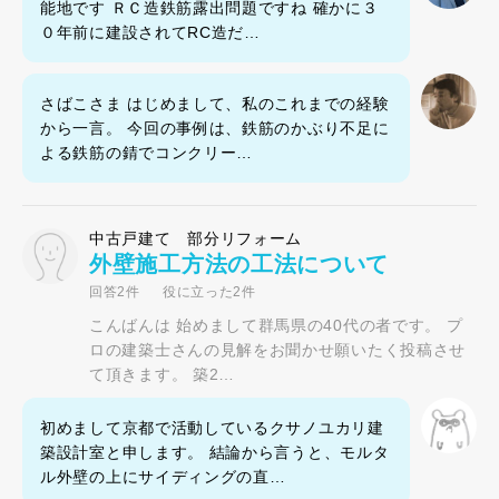
能地です ＲＣ造鉄筋露出問題ですね 確かに３
０年前に建設されてRC造だ…
さばこさま はじめまして、私のこれまでの経験
から一言。 今回の事例は、鉄筋のかぶり不足に
よる鉄筋の錆でコンクリー…
中古戸建て 部分リフォーム
外壁施工方法の工法について
回答2件
役に立った2件
こんばんは 始めまして群馬県の40代の者です。 プ
ロの建築士さんの見解をお聞かせ願いたく投稿させ
て頂きます。 築2…
初めまして京都で活動しているクサノユカリ建
築設計室と申します。 結論から言うと、モルタ
ル外壁の上にサイディングの直…