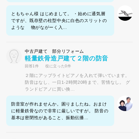
ともちゃん様 はじめまして。 ・始めに通気層
ですが、既存壁の柱型中央に白色のスリットの
ような 物がながーく入…
中古戸建て 部分リフォーム
軽量鉄骨造戸建て２階の防音
回答1件
役に立った0件
２階にアップライトピアノを入れて弾いています。
防音はなし、一日1-2時間20時まで、苦情なし。 グ
ランドピアノに買い換…
防音室が作れませんか。困りましたね。おまけ
に軽量鉄骨なので非常に厳しいですが。 防音の
基本は密閉性があること、振動伝播…