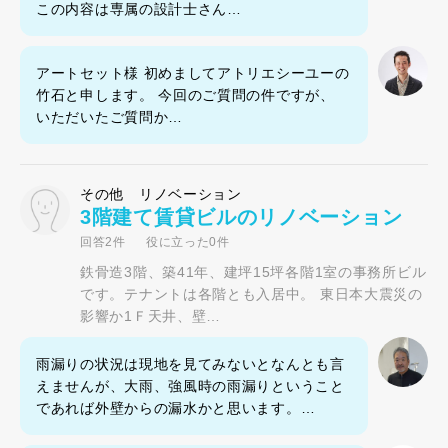
この内容は専属の設計士さん…
アートセット様 初めましてアトリエシーユーの
竹石と申します。 今回のご質問の件ですが、
いただいたご質問か…
その他 リノベーション
3階建て賃貸ビルのリノベーション
回答2件
役に立った0件
鉄骨造3階、築41年、建坪15坪各階1室の事務所ビル
です。テナントは各階とも入居中。 東日本大震災の
影響か1Ｆ天井、壁…
雨漏りの状況は現地を見てみないとなんとも言
えませんが、大雨、強風時の雨漏りということ
であれば外壁からの漏水かと思います。…