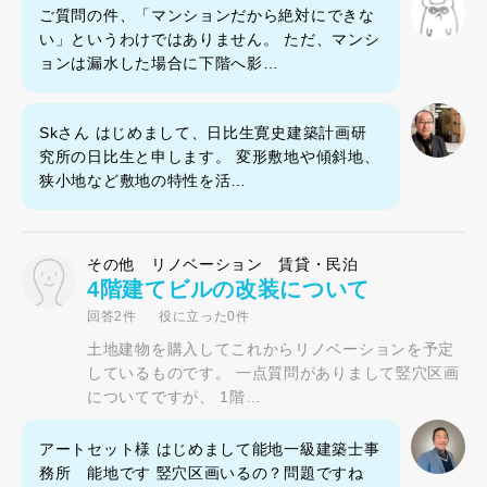
ご質問の件、「マンションだから絶対にできな
い」というわけではありません。 ただ、マンシ
ョンは漏水した場合に下階へ影…
Skさん はじめまして、日比生寛史建築計画研
究所の日比生と申します。 変形敷地や傾斜地、
狭小地など敷地の特性を活…
その他 リノベーション 賃貸・民泊
4階建てビルの改装について
回答2件
役に立った0件
土地建物を購入してこれからリノベーションを予定
しているものです。 一点質問がありまして竪穴区画
についてですが、 1階…
アートセット様 はじめまして能地一級建築士事
務所 能地です 竪穴区画いるの？問題ですね