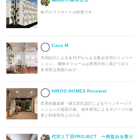
格子のファサードが特徴です。
Casa M
共同設計による全15戸からなる集合住宅のリノベー
ション。 建物ボリュームは東西方向に延びており、
各居室は南面のみが…
HIROO HOMES Renewal
世界的建築家・槇文彦氏設計によるヴィンテージマ
ンションの改装計画。 経年変化によるダメージの改
善と利便性向上のため…
代沢１丁目PROJECT 〜街並みを取り