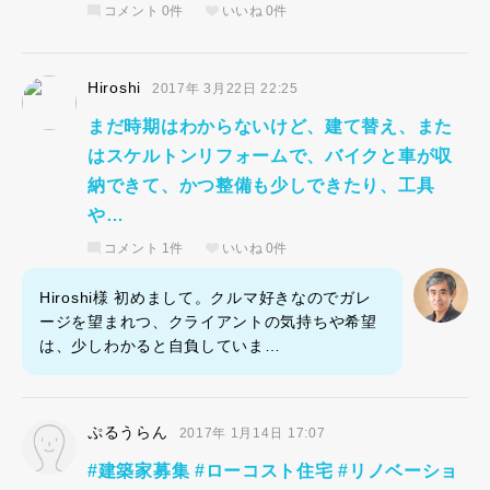
コメント
0件
いいね
0件
Hiroshi
2017年 3月22日 22:25
まだ時期はわからないけど、建て替え、また
はスケルトンリフォームで、バイクと車が収
納できて、かつ整備も少しできたり、工具
や…
コメント
1件
いいね
0件
Hiroshi様 初めまして。クルマ好きなのでガレ
ージを望まれつ、クライアントの気持ちや希望
は、少しわかると自負していま…
ぷるうらん
2017年 1月14日 17:07
#建築家募集 #ローコスト住宅 #リノベーショ