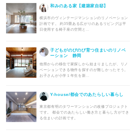
和みのある家【建築家自邸】
横浜市のヴィンテージマンションのリノベーション
計画です。 約35畳ある広がりのあるリビングは平
日使用する椅子座の空間と…
子どもがのびのび育つ住まいのリノベ
ーション 静岡
他県からの移住で家探しから始まりましたが、リノ
ベーションできる物件を探すのが難しかったそう。
お子さんが小学１年生を新…
Y-house/都会でのあたらしい暮らし
東京都有明のタワーマンションの改修プロジェクト
です。 都会でのあたらしい働き方と暮らし方ができ
る住まいの計画です。