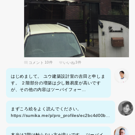
コメント
10件
いいね
3件
はじめまして。 ユウ建築設計室の吉田と申しま
す。 ２階部分の増築は少し難易度が高いです
が、その他の内容はツーバイフォー…
まずころ絵をよく読んでください。
https://sumika.me/p/pro_profiles/ec2bc4d00b…
本当は2階は触らない方が良いです。 ツーバイ