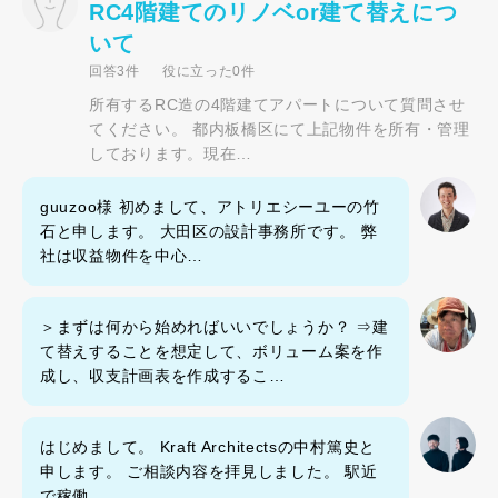
RC4階建てのリノベor建て替えにつ
いて
回答3件
役に立った0件
所有するRC造の4階建てアパートについて質問させ
てください。 都内板橋区にて上記物件を所有・管理
しております。現在…
guuzoo様 初めまして、アトリエシーユーの竹
石と申します。 大田区の設計事務所です。 弊
社は収益物件を中心…
＞まずは何から始めればいいでしょうか？ ⇒建
て替えすることを想定して、ボリューム案を作
成し、収支計画表を作成するこ…
はじめまして。 Kraft Architectsの中村篤史と
申します。 ご相談内容を拝見しました。 駅近
で稼働…