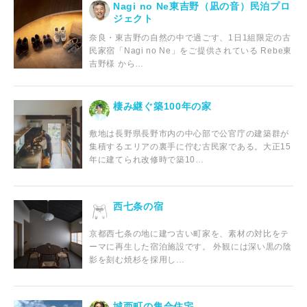
Nagi no Ne東吉野（凪の音）民泊プロ
ジェクト
奈良・東吉野の自然の中で過ごす、1日1組限定の古
民家宿「Nagi no Ne」をご提供されている Rebe東
吉野様 から…
棲み継ぐ築100年の家
敷地は長野県長野市内の中心部で公官庁の建築群が
集積するエリアの裏手に佇む古民家である。大正15
年に建てられ改修時で築10…
西七条の宿
京都西七条の地に建つ古い町家を、素材の対比をテ
ーマに再生した宿泊施設です。 外観には深い黒の陰
影を刻む焼杉を採用し…
城西町の集合住宅