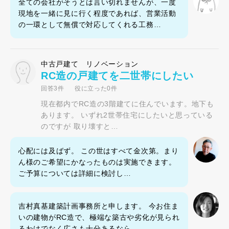
全ての会社がそうとは言い切れませんが、一度
現地を一緒に見に行く程度であれば、営業活動
の一環として無償で対応してくれる工務…
中古戸建て リノベーション
RC造の戸建てを二世帯にしたい
回答3件
役に立った0件
現在都内でRC造の3階建てに住んでいます。地下も
あります。 いずれ2世帯住宅にしたいと思っている
のですが 取り壊すと…
心配には及ばず。 この世はすべて金次第。まり
ん様のご希望にかなったものは実施できます。
ご予算については詳細に検討し…
吉村真基建築計画事務所と申します。 今お住ま
いの建物がRC造で、極端な築古や劣化が見られ
るわけでなく広さも十分あるなら…