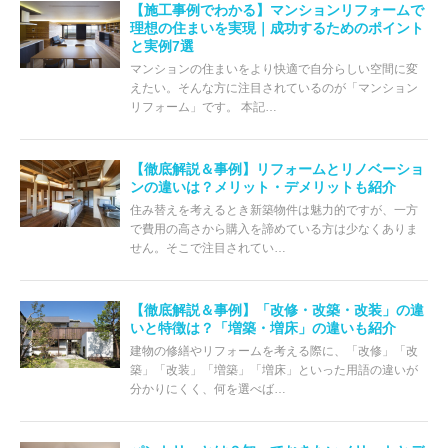
【施工事例でわかる】マンションリフォームで
理想の住まいを実現｜成功するためのポイント
と実例7選
マンションの住まいをより快適で自分らしい空間に変
えたい。そんな方に注目されているのが「マンション
リフォーム」です。 本記…
【徹底解説＆事例】リフォームとリノベーショ
ンの違いは？メリット・デメリットも紹介
住み替えを考えるとき新築物件は魅力的ですが、一方
で費用の高さから購入を諦めている方は少なくありま
せん。そこで注目されてい…
【徹底解説＆事例】「改修・改築・改装」の違
いと特徴は？「増築・増床」の違いも紹介
建物の修繕やリフォームを考える際に、「改修」「改
築」「改装」「増築」「増床」といった用語の違いが
分かりにくく、何を選べば…