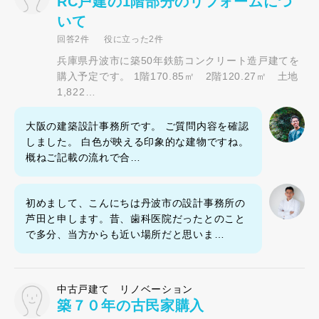
RC戸建の1階部分のリフォームにつ
いて
回答2件
役に立った2件
兵庫県丹波市に築50年鉄筋コンクリート造戸建てを
購入予定です。 1階170.85㎡ 2階120.27㎡ 土地
1,822…
大阪の建築設計事務所です。 ご質問内容を確認
しました。 白色が映える印象的な建物ですね。
概ねご記載の流れで合…
初めまして、こんにちは丹波市の設計事務所の
芦田と申します。昔、歯科医院だったとのこと
で多分、当方からも近い場所だと思いま…
中古戸建て リノベーション
築７０年の古民家購入