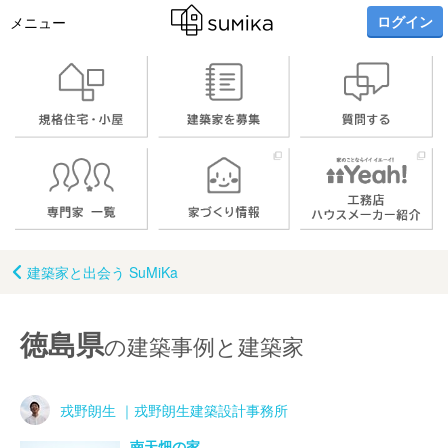
ログイン
メニュー
建築家と出会う SuMiKa
徳島県
の建築事例と建築家
戎野朗生 ｜戎野朗生建築設計事務所
南天畑の家