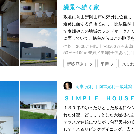
緑景へ続く家
敷地は岡山県岡山市の郊外に位置し
道路に面する角地であり、開放性が
で麦畑やこの地域のランドマークと
に面していて、施主からはこの眺望
価格：3000万円以上〜3500万円未満
50㎡〜100㎡未満／夫婦(子供あり)
新築戸建て
平屋
水ま
岡本 光利 ｜岡本光利一級建築
ＳＩＭＰＬＥ ＨＯＵＳ
１３０坪のゆったりとした敷地にシ
れた外観、どっしりとした大屋根のあ
テラスが連続につながり勾配天井の
してくれるリビングダイニング、広