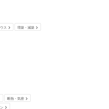
ウス
増築・減築
断熱・気密
ン