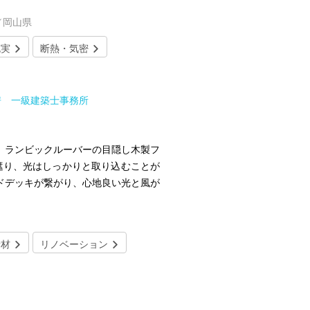
／岡山県
充実
断熱・気密
築工房 一級建築士事務所
 ランビックルーバーの目隠し木製フ
遮り、光はしっかりと取り込むことが
ドデッキが繋がり、心地良い光と風が
素材
リノベーション