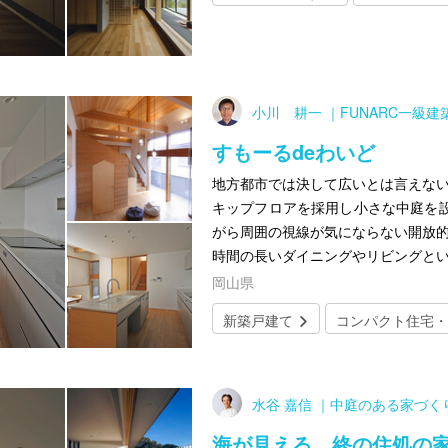
小川 耕一 ｜FUNARC一級
すもーるdeわいど
地方都市では決して広いとは言えない
キップフロアを採用し小さな中庭を
がら周囲の視線が気にならない開放的
時間の長いダイニングやリビングと
岡山県
新築戸建て
コンパクト住宅・
水谷 嘉信 ｜中庭のある家づ
海が見える、終の住処の