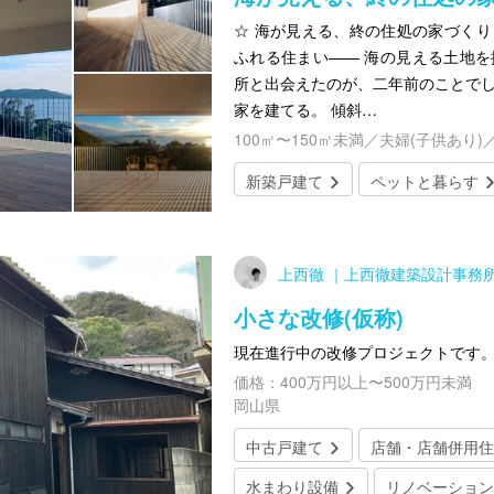
☆ 海が見える、終の住処の家づくり
ふれる住まい—— 海の見える土地を
所と出会えたのが、二年前のことでし
家を建てる。 傾斜…
100㎡〜150㎡未満／夫婦(子供あり)
新築戸建て
ペットと暮らす
上西徹 ｜上西徹建築設計事務
小さな改修(仮称)
現在進行中の改修プロジェクトです
価格：400万円以上〜500万円未満
岡山県
中古戸建て
店舗・店舗併用住
水まわり設備
リノベーション