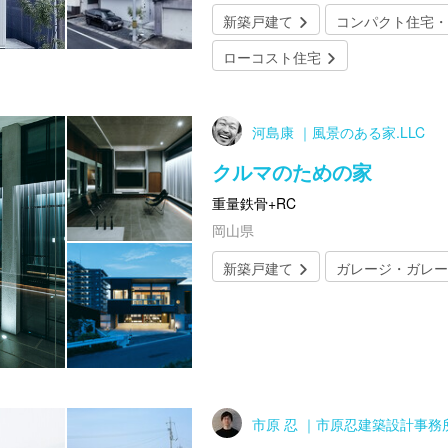
新築戸建て
コンパクト住宅・
ローコスト住宅
河島康 ｜風景のある家.LLC
クルマのための家
重量鉄骨+RC
岡山県
新築戸建て
ガレージ・ガレー
市原 忍 ｜市原忍建築設計事務