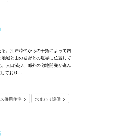
所
る。江戸時代からの干拓によって内
た地域と山の裾野との境界に位置して
化、人口減少、郊外の宅地開発が進ん
在しており…
ス併用住宅
水まわり設備
所