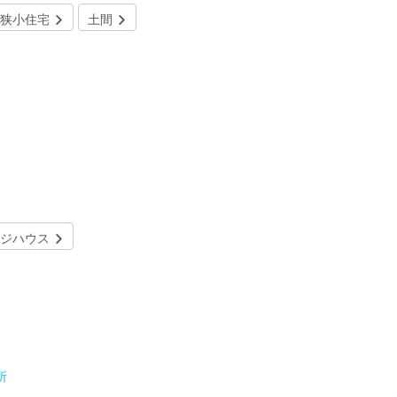
狭小住宅
土間
ジハウス
所