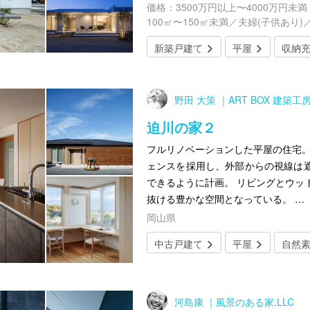
価格：3500万円以上〜4000万円未満
100㎡〜150㎡未満／夫婦(子供あり)
新築戸建て
平屋
収納
野田 大策 ｜ART BOX 建
迫川の家２
フルリノベーションした平屋の住宅。
ェンスを採用し、外部からの視線は
できるように計画。 リビングとウッ
抜ける豊かな空間となっている。 …
岡山県
中古戸建て
平屋
自然
河島康 ｜風景のある家.LLC