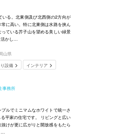
ている。北東側及び北西側の2方向が
非常に高い。特に北東側は水路を挟ん
なっている芥子山を望める美しい緑景
を活かし…
／岡山県
わり設備
インテリア
士事務所
Ｅ
ンプルでミニマムなホワイトで統一さ
る平家の住宅です。 リビングと広い
吹抜けが更に広がりと開放感をもたら
々…