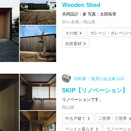
Wooden Shed
共同設計：参 写真：太田拓実
50㎡未満／岡山県
その他
ガレージ・ガレージハ
自然素材
河島康 ｜風景のある家.LLC
SKIP【リノベーション】
リノベーションです。
岡山県
中古戸建て
二世帯・三世帯
ペットと暮らす
リノベーショ