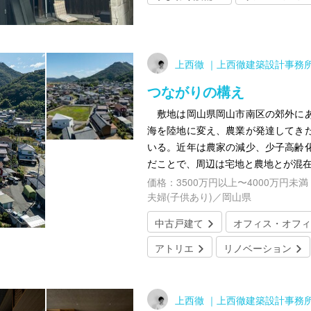
上西徹 ｜上西徹建築設計事務
つながりの構え
敷地は岡山県岡山市南区の郊外にあ
海を陸地に変え、農業が発達してき
いる。近年は農家の減少、少子高齢
だことで、周辺は宅地と農地とが混
価格：3500万円以上〜4000万円未満
夫婦(子供あり)／岡山県
中古戸建て
オフィス・オフィ
アトリエ
リノベーション
上西徹 ｜上西徹建築設計事務