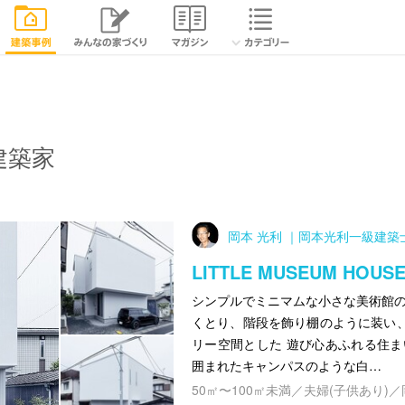
建築家
岡本 光利 ｜岡本光利一級建築
LITTLE MUSEUM HOUS
シンプルでミニマムな小さな美術館の
くとり、階段を飾り棚のように装い
リー空間とした 遊び心あふれる住ま
囲まれたキャンパスのような白…
50㎡〜100㎡未満／夫婦(子供あり)