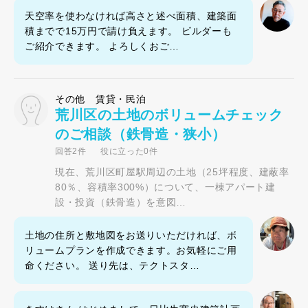
天空率を使わなければ高さと述べ面積、建築面
積までで15万円で請け負えます。 ビルダーも
ご紹介できます。 よろしくおご…
その他 賃貸・民泊
荒川区の土地のボリュームチェック
のご相談（鉄骨造・狭小）
回答2件
役に立った0件
現在、荒川区町屋駅周辺の土地（25坪程度、建蔽率
80％、容積率300%）について、一棟アパート建
設・投資（鉄骨造）を意図…
土地の住所と敷地図をお送りいただければ、ボ
リュームプランを作成できます。お気軽にご用
命ください。 送り先は、テクトスタ…