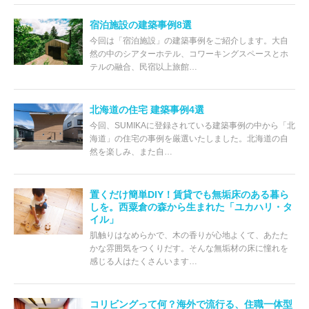
宿泊施設の建築事例8選
今回は「宿泊施設」の建築事例をご紹介します。大自
然の中のシアターホテル、コワーキングスペースとホ
テルの融合、民宿以上旅館…
北海道の住宅 建築事例4選
今回、SUMIKAに登録されている建築事例の中から「北
海道」の住宅の事例を厳選いたしました。北海道の自
然を楽しみ、また自…
置くだけ簡単DIY！賃貸でも無垢床のある暮ら
しを。西粟倉の森から生まれた「ユカハリ・タ
イル」
肌触りはなめらかで、木の香りが心地よくて、あたた
かな雰囲気をつくりだす。そんな無垢材の床に憧れを
感じる人はたくさんいます…
コリビングって何？海外で流行る、住職一体型