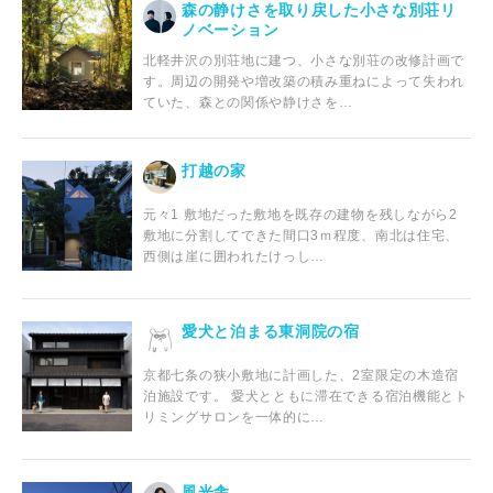
森の静けさを取り戻した小さな別荘リ
ノベーション
北軽井沢の別荘地に建つ、小さな別荘の改修計画で
す。周辺の開発や増改築の積み重ねによって失われ
ていた、森との関係や静けさを…
打越の家
元々1 敷地だった敷地を既存の建物を残しながら2
敷地に分割してできた間⼝3ｍ程度、南北は住宅、
⻄側は崖に囲われたけっし…
愛犬と泊まる東洞院の宿
京都七条の狭小敷地に計画した、2室限定の木造宿
泊施設です。 愛犬とともに滞在できる宿泊機能とト
リミングサロンを一体的に…
風光舎