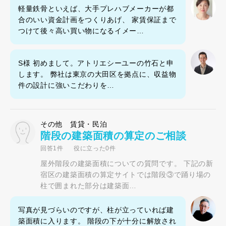
軽量鉄骨といえば、大手プレハブメーカーが都
合のいい資金計画をつくりあげ、 家賃保証まで
つけて後々高い買い物になるイメー…
S様 初めまして。アトリエシーユーの竹石と申
します。 弊社は東京の大田区を拠点に、収益物
件の設計に強いこだわりを…
その他 賃貸・民泊
階段の建築面積の算定のご相談
回答1件
役に立った0件
屋外階段の建築面積についての質問です。 下記の新
宿区の建築面積の算定サイトでは階段③で踊り場の
柱で囲まれた部分は建築面…
写真が見づらいのですが、柱が立っていれば建
築面積に入ります。 階段の下が十分に解放され