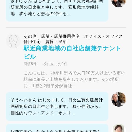
きすけさん はじめまして、日比生寛史建築計画
研究所の日比生と申します。 変形敷地や傾斜
地、狭小地など敷地の特性を…
その他 店舗・店舗併用住宅 オフィス・オフィス
併用住宅 賃貸・民泊
駅近商業地域の自社店舗兼テナント
ビル
回答5件
役に立った0件
こんにちは。 神奈川県内で人口20万人以上いる市の
駅前に細長い土地を所有しております。その場所
に、1階と2階半分が自社…
そうへいさん はじめまして、日比生寛史建築計
画研究所の日比生と申します。 狭小住宅から、
個性的なワン・アンド・オンリ…
駅前立地の、似たような敷地面積の耐火木造4