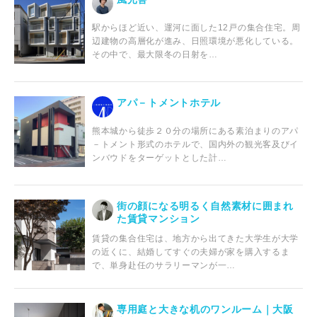
駅からほど近い、運河に面した12戸の集合住宅。周
辺建物の高層化が進み、日照環境が悪化している。
その中で、最大限冬の日射を…
アパ－トメントホテル
熊本城から徒歩２０分の場所にある素泊まりのアパ
－トメント形式のホテルで、国内外の観光客及びイ
ンバウドをターゲットとした計…
街の顔になる明るく自然素材に囲まれ
た賃貸マンション
賃貸の集合住宅は、地方から出てきた大学生が大学
の近くに、結婚してすぐの夫婦が家を購入するま
で、単身赴任のサラリーマンが一…
専用庭と大きな机のワンルーム｜大阪