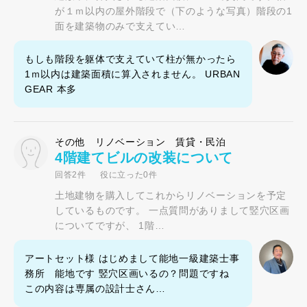
が１ｍ以内の屋外階段で（下のような写真）階段の1
面を建築物のみで支えてい…
もしも階段を躯体で支えていて柱が無かったら
1ｍ以内は建築面積に算入されません。 URBAN
GEAR 本多
その他 リノベーション 賃貸・民泊
4階建てビルの改装について
回答2件
役に立った0件
土地建物を購入してこれからリノベーションを予定
しているものです。 一点質問がありまして竪穴区画
についてですが、 1階…
アートセット様 はじめまして能地一級建築士事
務所 能地です 竪穴区画いるの？問題ですね
この内容は専属の設計士さん…