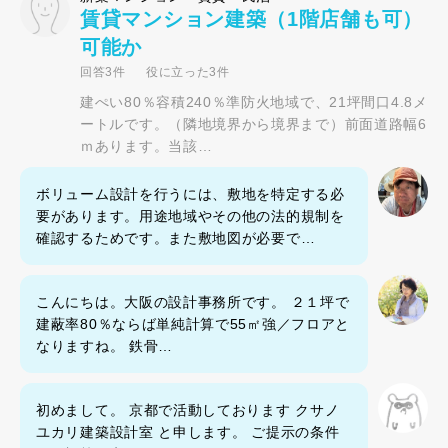
賃貸マンション建築（1階店舗も可）
可能か
回答3件
役に立った3件
建ぺい80％容積240％準防火地域で、21坪間口4.8メ
ートルです。（隣地境界から境界まで）前面道路幅6
ｍあります。当該…
ボリューム設計を行うには、敷地を特定する必
要があります。用途地域やその他の法的規制を
確認するためです。また敷地図が必要で…
こんにちは。大阪の設計事務所です。 ２１坪で
建蔽率80％ならば単純計算で55㎡強／フロアと
なりますね。 鉄骨…
初めまして。 京都で活動しております クサノ
ユカリ建築設計室 と申します。 ご提示の条件