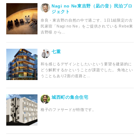
Nagi no Ne東吉野（凪の音）民泊プロ
ジェクト
奈良・東吉野の自然の中で過ごす、1日1組限定の古
民家宿「Nagi no Ne」をご提供されている Rebe東
吉野様 から…
七重
和を感じるデザインとしたいという要望を建築的に
どう解釈するかということが課題でした。 角地とい
うこともあり2面の道路と…
城西町の集合住宅
格子のファサードが特徴です。