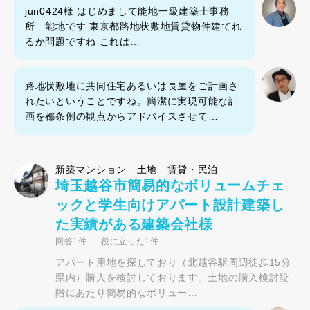
jun0424様 はじめまして能地一級建築士事務
所 能地です 東京都路地状敷地賃貸物件建てれ
るか問題ですね これは…
路地状敷地に共同住宅あるいは長屋をご計画さ
れたいということですね。簡潔に実現可能な計
画を都条例の観点からアドバイスさせて…
新築マンション 土地 賃貸・民泊
埼玉越谷市簡易的なボリュームチェ
ックと学生向けアパート設計建築し
た実績がある建築会社様
回答1件
役に立った1件
アパート用地を探しており（北越谷駅周辺徒歩15分
県内）購入を検討しております。土地の購入検討段
階にあたり簡易的なボリュー…