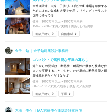
木造３階建。夫婦＋子供2人 ４台分の駐車場を確保する
ために３mの集成材大梁を使用し リビング＋テラスを
２階に持って行…
価格：3000万円以上〜3500万円未満
150㎡〜200㎡未満／夫婦(子供あり)／新潟県
新築戸建て
自然素材
金子 勉 ｜金子勉建築設計事務所
コンパクトで高性能な平屋の暮らし
施主からの要望は、断熱性・耐震性に優れた快適な住
まいを実現することでした。ただ単純に断熱性能と耐
震性能を満たすだけならば…
価格：3000万円以上〜3500万円未満
50㎡〜100㎡未満／夫婦(子供あり)／新潟県
新築戸建て
平屋
石橋 優介 ｜IAA/石橋優介建築設計事務所