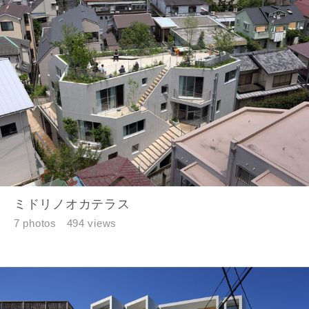
できない場合があります。あらかじめご了承ください。
希望の予算
閉じる
万円〜
万円
完成希望時期
ミドリノオカテラス
7 photos
494 views
同居する家族構成