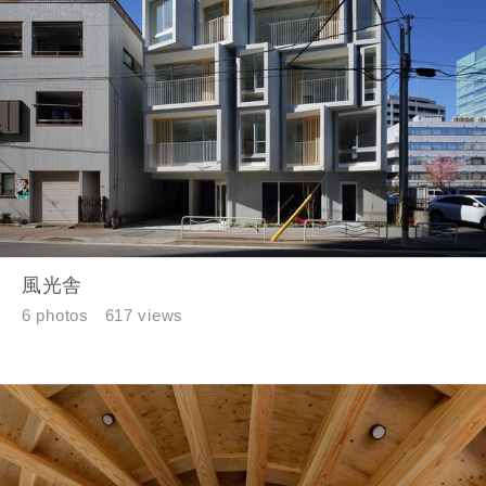
資料請求にあたっての注意事項
当社は，当社の
プライバシーポリシー
に則って，いただい
た情報を利用します。
当社はお客様からいただいた個人情報を，お客様が指定され
た専門家へ提供すること、または当社サービスのご案内のた
めに利用します。
当社は、本サービス又は利用契約に関し，お客様に発生した
損害について、債務不履行責任、不法行為責任、その他の法
律上の請求原因の如何を問わず賠償の責任を負わないものと
します。
当社は、お客様が本サービスを利用することにより第三者と
風光舎
の間で生じた紛争等について一切責任を負わないものとしま
6 photos
617 views
す。
入力内容を送信する
キャンセル