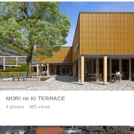
市区町村
町名
番地、建物名
MORI no KI TERRACE
建築予定地
4 photos
485 views
閉じる
閉じる
専門家の都合により、資料の送付が遅くなったり、送付