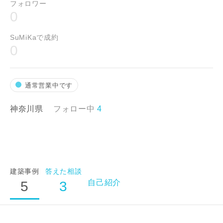
フォロワー
0
お名前
SuMiKaで成約
0
メールアドレス
通常営業中です
神奈川県
フォロー中
4
ご住所
郵便番号
建築事例
答えた相談
-
自己紹介
5
3
都道府県