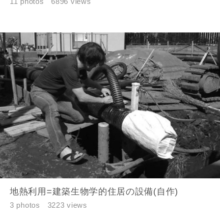
11 photos
6896 views
地熱利用=建築生物学的住居の設備(自作)
3 photos
3223 views