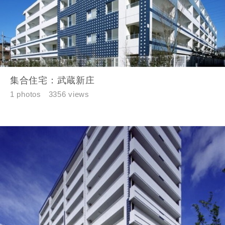
お名前
集合住宅：武蔵新庄
1 photos
3356 views
メールアドレス
ご住所
郵便番号
-
都道府県