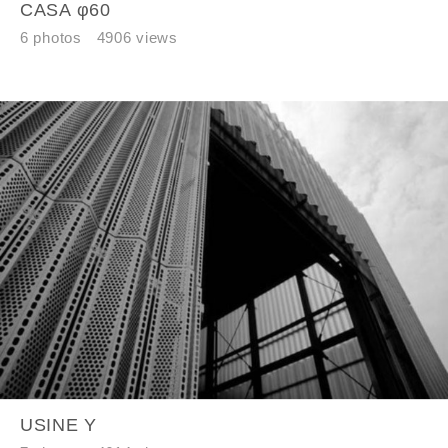
CASA φ60
6 photos
4906 views
USINE Y