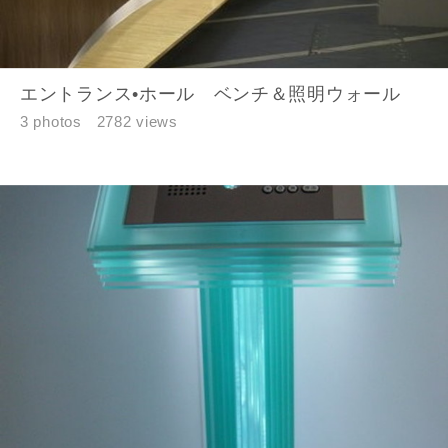
閉じる
閉じる
専門家の都合により、資料の送付が遅くなったり、送付
できない場合があります。あらかじめご了承ください。
エントランス•ホール ベンチ＆照明ウォール
希望の予算
3 photos
2782 views
閉じる
万円〜
万円
完成希望時期
同居する家族構成