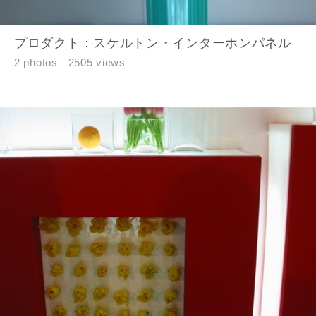
プロダクト：スケルトン・インターホンパネル
資料請求にあたっての注意事項
2 photos
2505 views
当社は，当社の
プライバシーポリシー
に則って，いただい
た情報を利用します。
当社はお客様からいただいた個人情報を，お客様が指定され
た専門家へ提供すること、または当社サービスのご案内のた
めに利用します。
当社は、本サービス又は利用契約に関し，お客様に発生した
損害について、債務不履行責任、不法行為責任、その他の法
律上の請求原因の如何を問わず賠償の責任を負わないものと
します。
当社は、お客様が本サービスを利用することにより第三者と
の間で生じた紛争等について一切責任を負わないものとしま
す。
入力内容を送信する