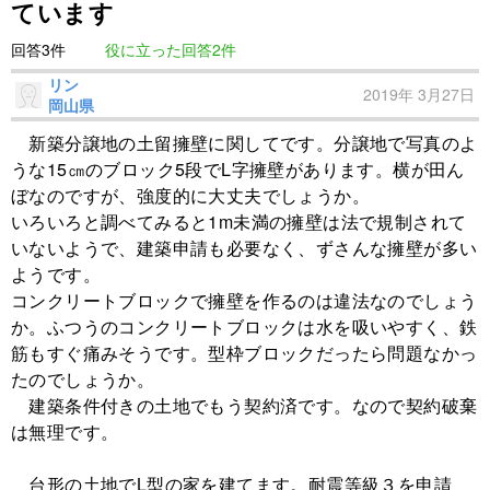
ています
回答3件
役に立った回答2件
リン
2019年 3月27日
岡山県
新築分譲地の土留擁壁に関してです。分譲地で写真のよ
うな15㎝のブロック5段でL字擁壁があります。横が田ん
ぼなのですが、強度的に大丈夫でしょうか。
いろいろと調べてみると1m未満の擁壁は法で規制されて
いないようで、建築申請も必要なく、ずさんな擁壁が多い
ようです。
コンクリートブロックで擁壁を作るのは違法なのでしょう
か。ふつうのコンクリートブロックは水を吸いやすく、鉄
筋もすぐ痛みそうです。型枠ブロックだったら問題なかっ
たのでしょうか。
建築条件付きの土地でもう契約済です。なので契約破棄
は無理です。
台形の土地でL型の家を建てます。耐震等級３を申請