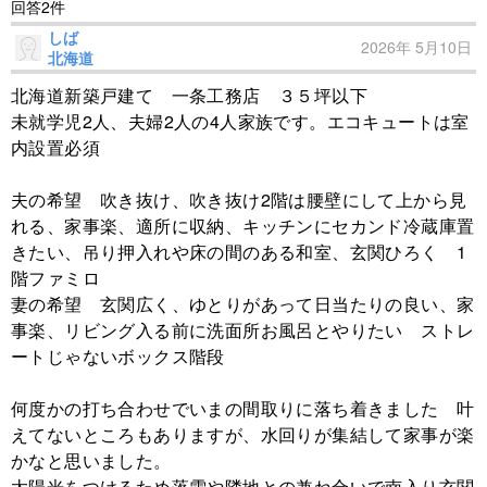
回答2件
しば
2026年 5月10日
北海道
北海道新築戸建て 一条工務店 ３５坪以下
未就学児2人、夫婦2人の4人家族です。エコキュートは室
内設置必須
夫の希望 吹き抜け、吹き抜け2階は腰壁にして上から見
れる、家事楽、適所に収納、キッチンにセカンド冷蔵庫置
きたい、吊り押入れや床の間のある和室、玄関ひろく 1
階ファミロ
妻の希望 玄関広く、ゆとりがあって日当たりの良い、家
事楽、リビング入る前に洗面所お風呂とやりたい ストレ
ートじゃないボックス階段
何度かの打ち合わせでいまの間取りに落ち着きました 叶
えてないところもありますが、水回りが集結して家事が楽
かなと思いました。
太陽光をつけるため落雪や隣地との兼ね合いで南入り玄関